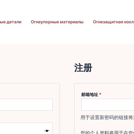
ые детали
Огнеупорные материалы
Огнезащитная изол
注册
必
邮箱地址
*
填
用于设置新密码的链接将
您的个人资料将用于在您