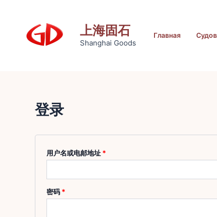
Перейти
к
上海固石
содержанию
Главная
Судов
Shanghai Goods
登录
必
用户名或电邮地址
*
填
必
密码
*
填