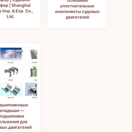
Основные
фер | Shanghai
уплотнительные
 Imp. & Exp. Co.,
компоненты судовых
Ltd.
двигателей
дшипниковые
вкладыши —
Подшипники
ольжения для
вых двигателей