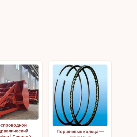
еспроводной
дравлический
Поршневые кольца —
йфер | Судовой