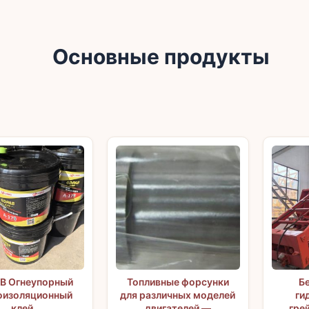
Основные продукты
B Огнеупорный
Топливные форсунки
Б
оизоляционный
для различных моделей
ги
клей
двигателей —
гре