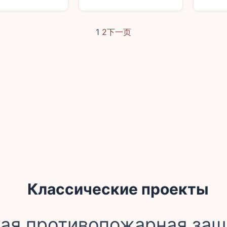
1
2
下一页
Классические проекты
ая противопожарная защ