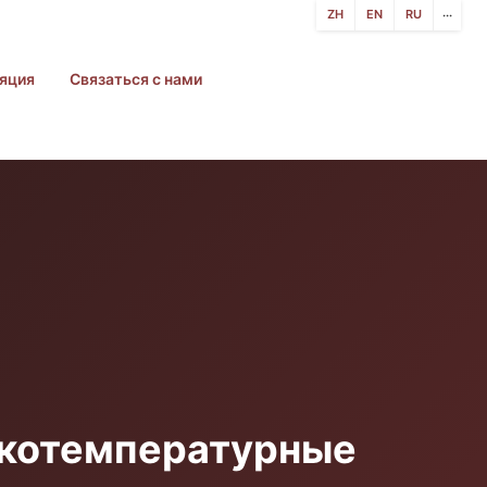
ZH
EN
RU
···
яция
Связаться с нами
окотемпературные