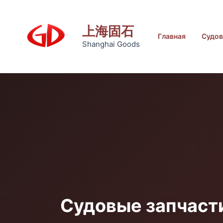
Перейти
к
上海固石
содержанию
Главная
Судов
Shanghai Goods
Судовые запчаст