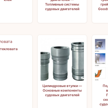
Топливные системы
грей
судовых двигателей
Goods
текловата
Цилиндровые втулки —
По
Основные компоненты
судовых двигателей
ск
судо