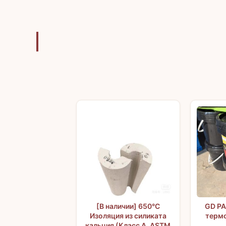
[В наличии] 650°C
GD PA
Изоляция из силиката
терм
кальция (Класс А, ASTM