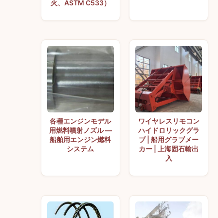
火、ASTM C533）
各種エンジンモデル
ワイヤレスリモコン
用燃料噴射ノズル —
ハイドロリックグラ
船舶用エンジン燃料
ブ | 船用グラブメー
システム
カー | 上海固石輸出
入