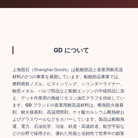
GD について
上海固石（Shanghai Goods）は船舶部品と産業用耐高温
材料の2つの事業を展開しています。船舶部品事業では、
燃料噴射ノズル、ピストンリング、シリンダーライナー、
軸受メタル、バルブ部品など船舶エンジンの中核部品に加
え、デッキ作業用の無線リモコン油圧グラブを供給してい
ます。
GD
ブランドの産業用耐高温材料は、断熱防火接着
剤、耐火接着剤、高温潤滑剤、ケイ酸カルシウム断熱材お
よびグラスウールなどをカバーしています。製品は船舶海
運、電力、石油化学、冶金、鉄道・高速鉄道、航空宇宙な
どの分野で採用され、優れた性能と信頼性で世界中の顧客