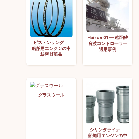
Haixun 01 — 遠距離
ピストンリング —
音波コントローラー
船舶用エンジンの中
適用事例
核密封部品
グラスウール
シリンダライナ —
船舶用エンジンの中