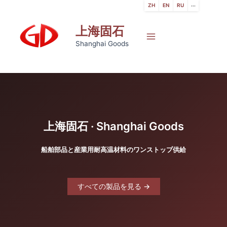
コ
ZH
EN
RU
···
ン
上海固石
テ
ン
Main
Shanghai Goods
ツ
Menu
へ
ス
キ
ッ
プ
上海固石 · Shanghai Goods
船舶部品と産業用耐高温材料のワンストップ供給
すべての製品を見る →