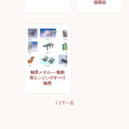
核部品
軸受メタル — 船舶
用エンジンのすべり
軸受
1
2
下一页