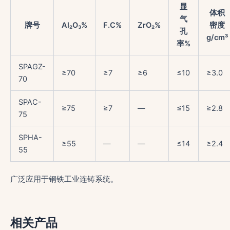
显
体积
气
牌号
Al₂O₃%
F.C%
ZrO₂%
密度
孔
g/cm³
率%
SPAGZ-
≥70
≥7
≥6
≤10
≥3.0
70
SPAC-
≥75
≥7
—
≤15
≥2.8
75
SPHA-
≥55
—
—
≤14
≥2.4
55
广泛应用于钢铁工业连铸系统。
相关产品