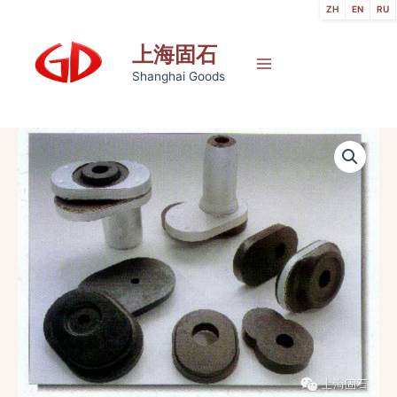
跳
ZH
EN
RU
至
上海固石
内
容
Main
Shanghai Goods
Menu