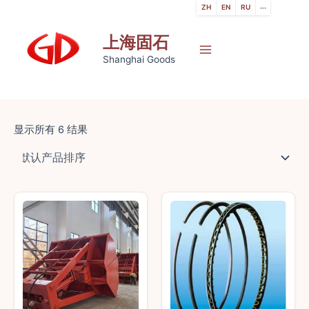
跳
ZH
EN
RU
···
至
上海固石
内
容
Main
Shanghai Goods
Menu
显示所有 6 结果