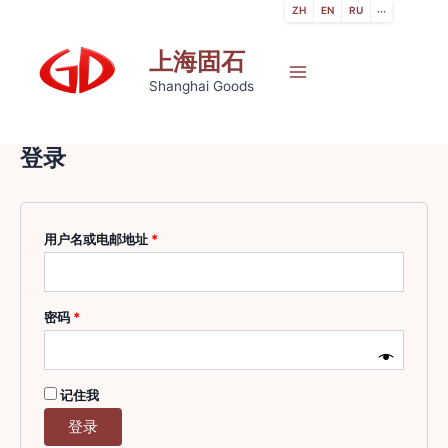
跳
ZH
EN
RU
···
至
上海固石
内
容
Main
Shanghai Goods
Menu
登录
必
用户名或电邮地址
*
填
必
密码
*
填
记住我
登录