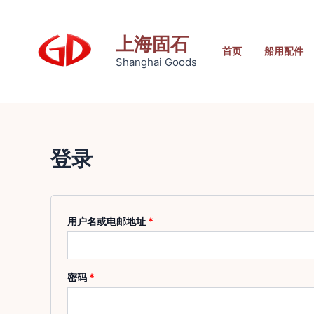
跳
至
上海固石
内
首页
船用配件
Shanghai Goods
容
登录
必
用户名或电邮地址
*
填
必
密码
*
填