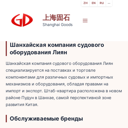
跳
ZH
EN
RU
···
至
上海固石
内
容
Main
Shanghai Goods
Menu
Шанхайская компания судового
оборудования Лиян
Шанхайская компания судового оборудования Лиян
специализируется на поставках и торговле
компонентами для различных судовых и импортных
механизмов и оборудования, обладая правами на
импорт и экспорт. Штаб-квартира расположена в новом
районе Пудун в Шанхае, самой перспективной зоне
развития Китая.
Обслуживаемые бренды