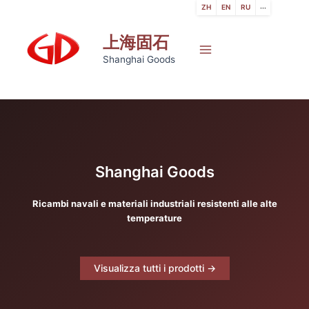
Salta
ZH
EN
RU
···
al
上海固石
contenuto
Main
Shanghai Goods
Menu
Shanghai Goods
Ricambi navali e materiali industriali resistenti alle alte
temperature
Visualizza tutti i prodotti →