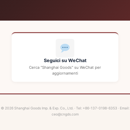
Seguici su WeChat
Cerca "Shanghai Goods" su WeChat per
aggiornamenti
© 2026 Shanghai Goods Imp. & Exp. Co., Ltd. · Tel: +86-137-0198-6353 · Email:
ceo@cngds.com