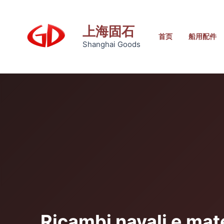
跳
至
上海固石
内
首页
船用配件
Shanghai Goods
容
Ricambi navali e mater