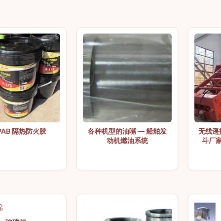
 PAB 隔热防火胶
各种机型的油嘴 — 船舶发
无线遥
动机燃油系统
斗厂家