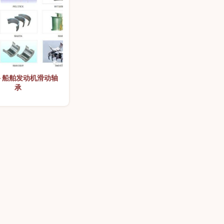
— 船舶发动机滑动轴
承