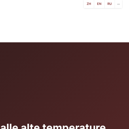
ZH
EN
RU
···
i alle alte temperature