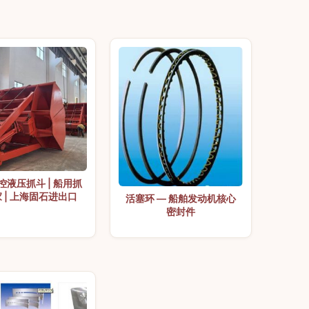
控液压抓斗 | 船用抓
 | 上海固石进出口
活塞环 — 船舶发动机核心
密封件