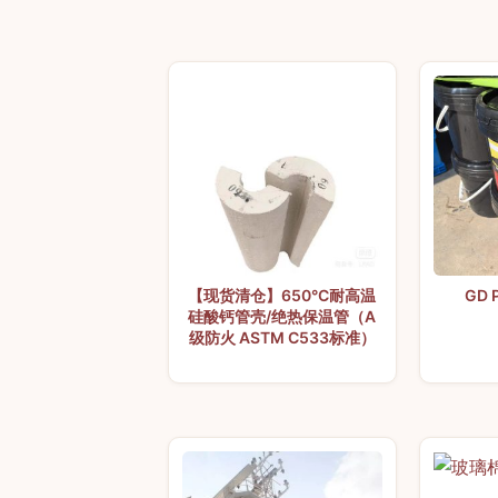
【现货清仓】650°C耐高温
GD
硅酸钙管壳/绝热保温管（A
级防火 ASTM C533标准）