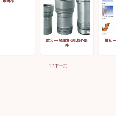
玻璃棉
缸套 — 船舶发动机核心部
轴瓦 
件
1
2
下一页