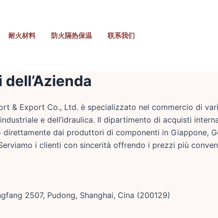
耐火材料
防火隔热保温
联系我们
 dell’Azienda
t & Export Co., Ltd. è specializzato nel commercio di vari 
ndustriale e dell’idraulica. Il dipartimento di acquisti inter
tano direttamente dai produttori di componenti in Giappone, G
erviamo i clienti con sincerità offrendo i prezzi più conven
Dongfang 2507, Pudong, Shanghai, Cina (200129)