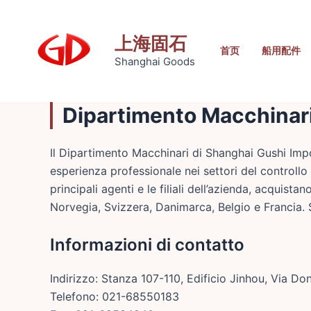
跳
至
上海固石
内
首页
船用配件
Shanghai Goods
容
Dipartimento Macchinari
Il Dipartimento Macchinari di Shanghai Gushi Impor
esperienza professionale nei settori del controllo i
principali agenti e le filiali dell’azienda, acquis
Norvegia, Svizzera, Danimarca, Belgio e Francia. S
Informazioni di contatto
Indirizzo: Stanza 107-110, Edificio Jinhou, Via 
Telefono: 021-68550183