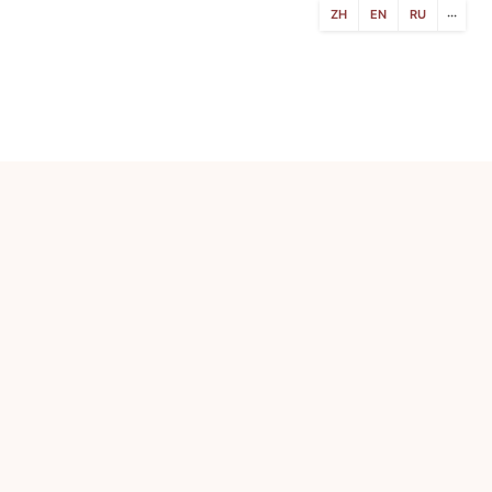
ZH
EN
RU
···