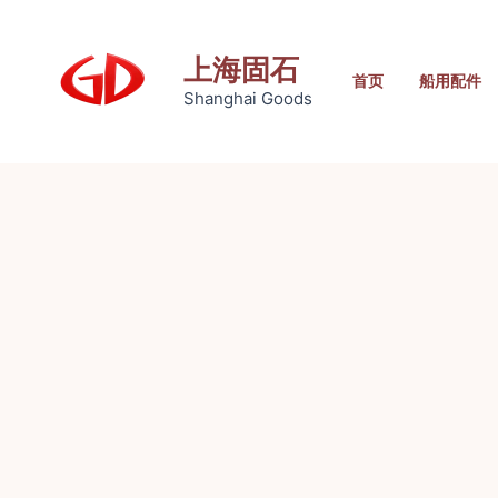
跳
至
上海固石
内
首页
船用配件
Shanghai Goods
容