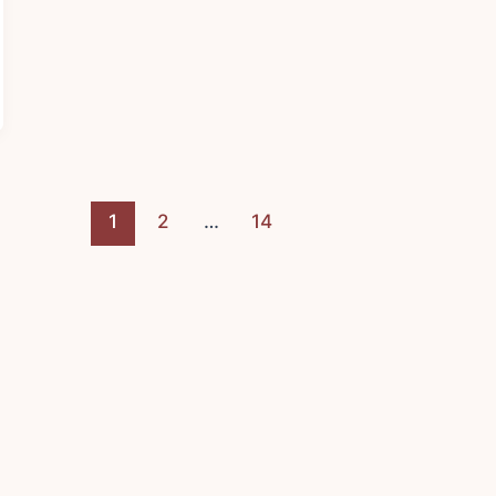
1
2
…
14