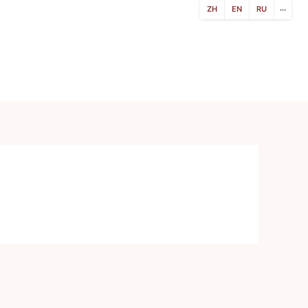
ZH
EN
RU
···