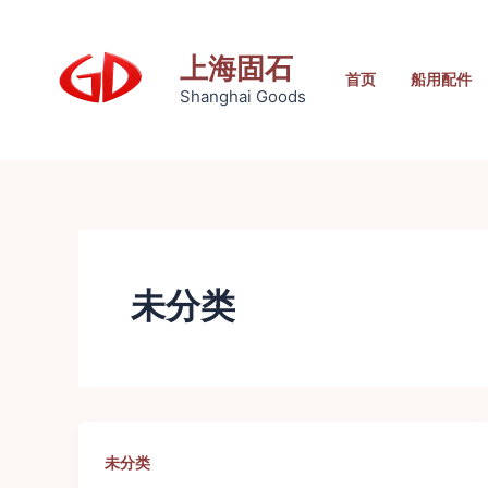
跳
至
上海固石
内
首页
船用配件
Shanghai Goods
容
未分类
未分类