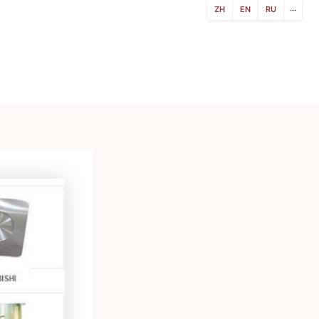
ZH
EN
RU
···