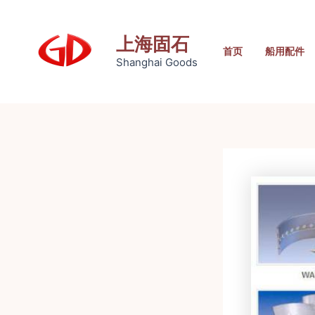
跳
至
上海固石
内
首页
船用配件
Shanghai Goods
容