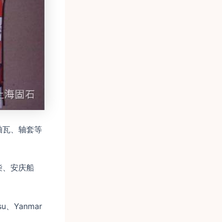
轴瓦、轴套等
柴、安庆船
tsu、Yanmar